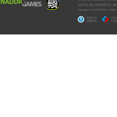
沪ICP证 B2-20040070
新广
Copyright © 2026 NADDIC GAMES Co.,